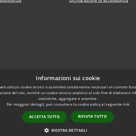
Informazioni sui cookie
web utilizza cookie tecnici e assimilati strettamente necessari al corretto fu
azione del sito, nonché un cookie tecnico analitico al solo fine di elaborare i
statistiche, aggregate e anonime.
Per maggiori dettagli, può consultare la cookie policy al seguente
link
RIFIUTA TUTTO
ACCETTA TUTTO
l sito
Copyright © 2026 • Comune di 
Area riservata
MOSTRA DETTAGLI