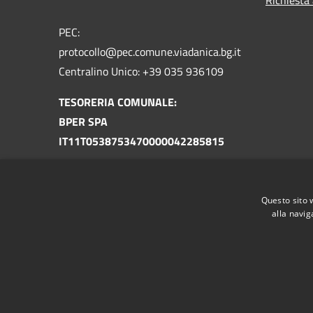
PEC:
protocollo@pec.comune.viadanica.bg.it
Centralino Unico: +39 035 936109
TESORERIA COMUNALE:
BPER SPA
IT11T0538753470000042285815
TESORERIA UNICA
TU-130-0301338 COM. VIADANICA BG
Questo sito 
IT87U0100004306TU0000006549
alla navig
RSS
Accessibilità
Privacy
Cookie
Mappa de