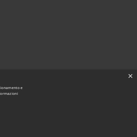
×
nzionamento e
nformazioni
Municipium
Accesso redazione
Viadanica • Powered by
•