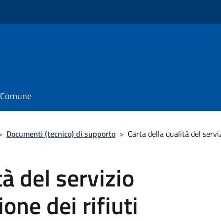
il Comune
>
Documenti (tecnico) di supporto
>
Carta della qualità del servi
tà del servizio
one dei rifiuti