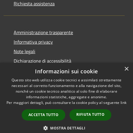
Richiesta assistenza
Amministrazione trasparente
Informativa privacy
Note legali
Dichiarazione di accessibilità
×
Informazioni sui cookie
Questo sito web utilizza cookie tecnici e assimilati strettamente
necessari al corretto funzionamento e alla navigazione del sito,
RSS
Copyright © 2026 • Comune di
nonché un cookie tecnico analitico al solo fine di elaborare
Accessibilità
informazioni statistiche, aggregate e anonime.
Viadanica • Powered by
Per maggiori dettagli, può consultare la cookie policy al seguente
link
Privacy
Municipium
Accesso
•
Cookie
redazione
RIFIUTA TUTTO
ACCETTA TUTTO
Mappa del sito
Area riservata
MOSTRA DETTAGLI