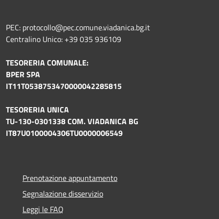
PEC: protocollo@pec.comune.viadanica.bg.it
Centralino Unico: +39 035 936109
TESORERIA COMUNALE:
BPER SPA
IT11T0538753470000042285815
TESORERIA UNICA
TU-130-0301338 COM. VIADANICA BG
IT87U0100004306TU0000006549
Prenotazione appuntamento
Segnalazione disservizio
Leggi le FAQ