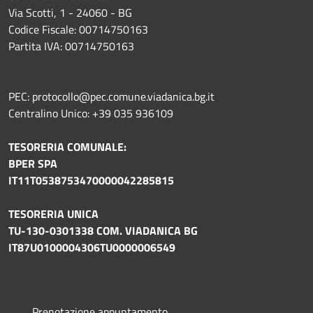
Via Scotti, 1 - 24060 - BG
Codice Fiscale: 00714750163
Partita IVA: 00714750163
PEC: protocollo@pec.comune.viadanica.bg.it
Centralino Unico: +39 035 936109
TESORERIA COMUNALE:
BPER SPA
IT11T0538753470000042285815
TESORERIA UNICA
TU-130-0301338 COM. VIADANICA BG
IT87U0100004306TU0000006549
Prenotazione appuntamento