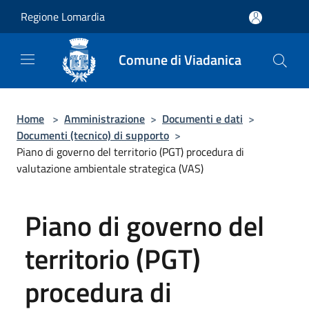
Salta al contenuto principale
Regione Lomardia
Comune di Viadanica
Home
>
Amministrazione
>
Documenti e dati
>
Documenti (tecnico) di supporto
>
Piano di governo del territorio (PGT) procedura di
valutazione ambientale strategica (VAS)
Piano di governo del
territorio (PGT)
procedura di