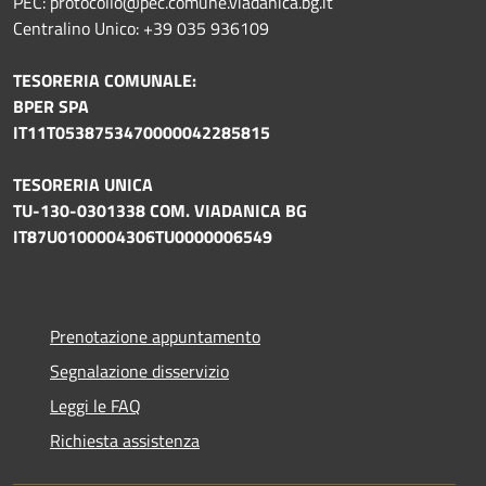
PEC: protocollo@pec.comune.viadanica.bg.it
Centralino Unico: +39 035 936109
TESORERIA COMUNALE:
BPER SPA
IT11T0538753470000042285815
TESORERIA UNICA
TU-130-0301338 COM. VIADANICA BG
IT87U0100004306TU0000006549
Prenotazione appuntamento
Segnalazione disservizio
Leggi le FAQ
Richiesta assistenza