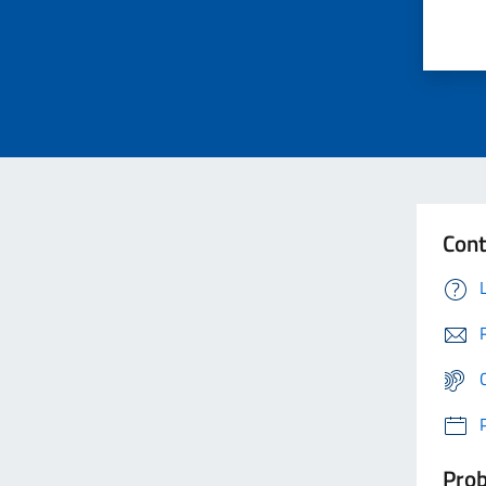
Cont
Prob