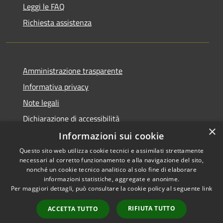
Leggi le FAQ
Richiesta assistenza
Amministrazione trasparente
Informativa privacy
Note legali
Dichiarazione di accessibilità
×
Informazioni sui cookie
Questo sito web utilizza cookie tecnici e assimilati strettamente
necessari al corretto funzionamento e alla navigazione del sito,
RSS
Copyright © 2026 • Comune di
nonché un cookie tecnico analitico al solo fine di elaborare
Accessibilità
informazioni statistiche, aggregate e anonime.
Viadanica • Powered by
Per maggiori dettagli, può consultare la cookie policy al seguente
link
Privacy
Municipium
Accesso
•
Cookie
redazione
RIFIUTA TUTTO
ACCETTA TUTTO
Mappa del sito