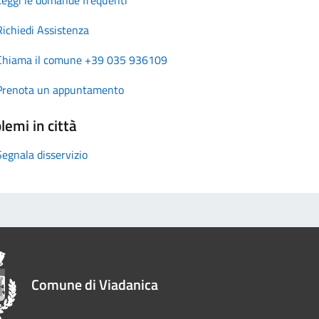
Richiedi Assistenza
Chiama il comune +39 035 936109
Prenota un appuntamento
lemi in città
Segnala disservizio
Comune di Viadanica