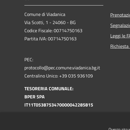
Comune di Viadanica
Prenotaz
Via Scotti, 1 - 24060 - BG
Segnalazi
Codice Fiscale: 00714750163
Leggi le 
Partita IVA: 00714750163
Richiesta
PEC:
protocollo@pec.comune.viadanica.bg.it
Centralino Unico: +39 035 936109
TESORERIA COMUNALE:
BPER SPA
IT11T0538753470000042285815
TESORERIA UNICA
TU-130-0301338 COM. VIADANICA BG
Questo sito 