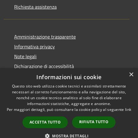
Richiesta assistenza
Amministrazione trasparente
Informativa privacy
Note legali
Dichiarazione di accessibilità
×
Informazioni sui cookie
Questo sito web utilizza cookie tecnici e assimilati strettamente
necessari al corretto funzionamento e alla navigazione del sito,
RSS
Copyright © 2026 • Comune di
nonché un cookie tecnico analitico al solo fine di elaborare
Accessibilità
informazioni statistiche, aggregate e anonime.
Viadanica • Powered by
Per maggiori dettagli, può consultare la cookie policy al seguente
link
Privacy
Municipium
Accesso
•
Cookie
redazione
RIFIUTA TUTTO
ACCETTA TUTTO
Mappa del sito
Area riservata
MOSTRA DETTAGLI