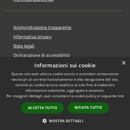
Amministrazione trasparente
Informativa privacy
Note legali
Dichiarazione di accessibilità
×
Informazioni sui cookie
Questo sito web utilizza cookie tecnici e assimilati strettamente
necessari al corretto funzionamento e alla navigazione del sito,
RSS
Copyright © 2026 • Comune di
nonché un cookie tecnico analitico al solo fine di elaborare
Accessibilità
informazioni statistiche, aggregate e anonime.
Viadanica • Powered by
Per maggiori dettagli, può consultare la cookie policy al seguente
link
Privacy
Municipium
Accesso
•
Cookie
redazione
RIFIUTA TUTTO
ACCETTA TUTTO
Mappa del sito
Area riservata
MOSTRA DETTAGLI