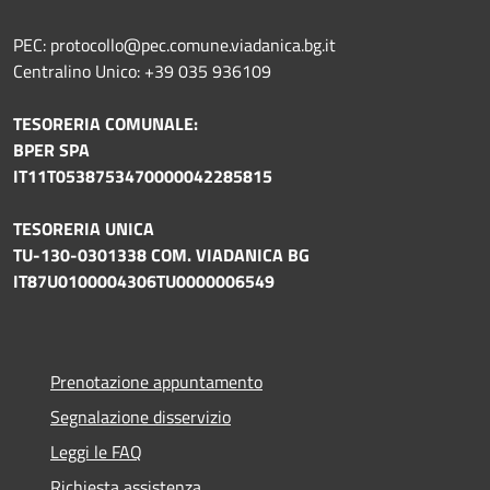
PEC: protocollo@pec.comune.viadanica.bg.it
Centralino Unico: +39 035 936109
TESORERIA COMUNALE:
BPER SPA
IT11T0538753470000042285815
TESORERIA UNICA
TU-130-0301338 COM. VIADANICA BG
IT87U0100004306TU0000006549
Prenotazione appuntamento
Segnalazione disservizio
Leggi le FAQ
Richiesta assistenza