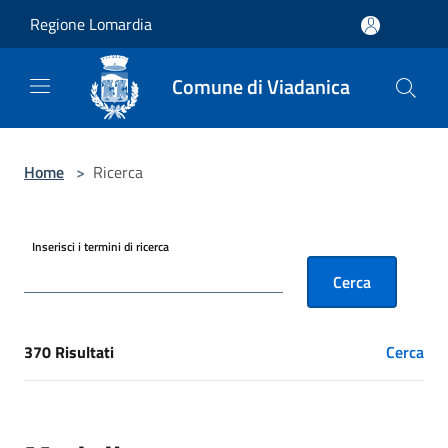
Salta al contenuto principale
Regione Lomardia
Comune di Viadanica
Home
>
Ricerca
Inserisci i termini di ricerca
Cerca
370 Risultati
Cerca
[results] Risultati