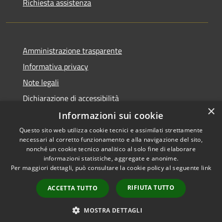
Richiesta assistenza
Amministrazione trasparente
Informativa privacy
Note legali
Dichiarazione di accessibilità
×
Informazioni sui cookie
Questo sito web utilizza cookie tecnici e assimilati strettamente
necessari al corretto funzionamento e alla navigazione del sito,
RSS
Copyright © 2026 • Comune di
nonché un cookie tecnico analitico al solo fine di elaborare
Accessibilità
informazioni statistiche, aggregate e anonime.
Viadanica • Powered by
Per maggiori dettagli, può consultare la cookie policy al seguente
link
Privacy
Municipium
Accesso
•
Cookie
redazione
RIFIUTA TUTTO
ACCETTA TUTTO
Mappa del sito
Area riservata
MOSTRA DETTAGLI