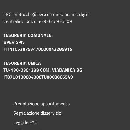
PEC: protocollo@pec.comune.viadanica.bg.it
Centralino Unico: +39 035 936109
TESORERIA COMUNALE:
BPER SPA
IT11T0538753470000042285815
TESORERIA UNICA
TU-130-0301338 COM. VIADANICA BG
IT87U0100004306TU0000006549
Prenotazione appuntamento
Segnalazione disservizio
Leggi le FAQ