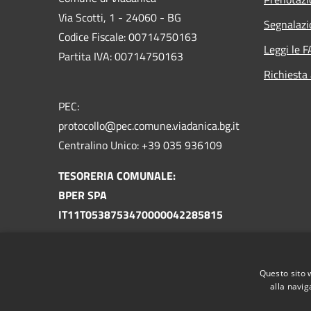
Via Scotti, 1 - 24060 - BG
Segnalazi
Codice Fiscale: 00714750163
Leggi le 
Partita IVA: 00714750163
Richiesta
PEC:
protocollo@pec.comune.viadanica.bg.it
Centralino Unico: +39 035 936109
TESORERIA COMUNALE:
BPER SPA
IT11T0538753470000042285815
TESORERIA UNICA
TU-130-0301338 COM. VIADANICA BG
Questo sito 
IT87U0100004306TU0000006549
alla navig