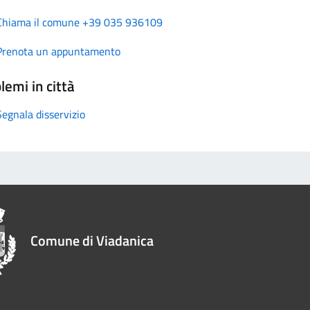
Chiama il comune +39 035 936109
Prenota un appuntamento
lemi in città
Segnala disservizio
Comune di Viadanica