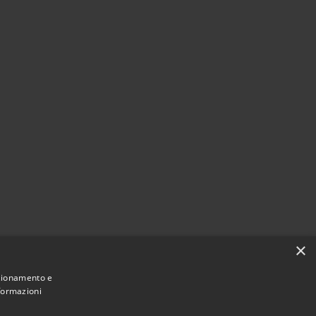
×
nzionamento e
nformazioni