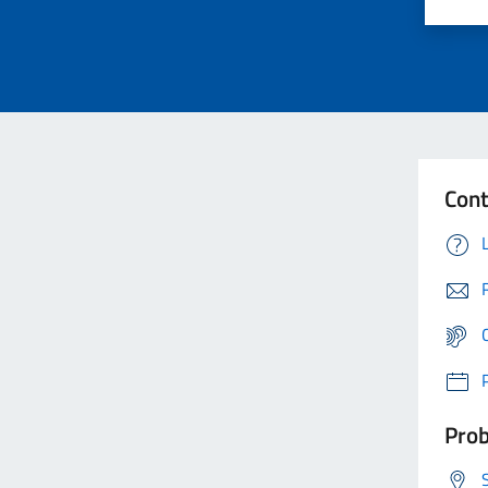
Cont
Prob