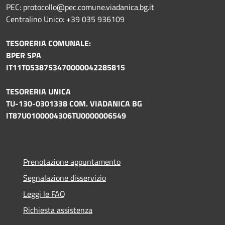
PEC: protocollo@pec.comune.viadanica.bg.it
Centralino Unico: +39 035 936109
TESORERIA COMUNALE:
BPER SPA
IT11T0538753470000042285815
TESORERIA UNICA
TU-130-0301338 COM. VIADANICA BG
IT87U0100004306TU0000006549
Prenotazione appuntamento
Segnalazione disservizio
Leggi le FAQ
Richiesta assistenza