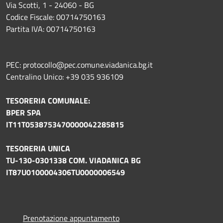
Via Scotti, 1 - 24060 - BG
Codice Fiscale: 00714750163
Partita IVA: 00714750163
PEC: protocollo@pec.comune.viadanica.bg.it
Centralino Unico: +39 035 936109
TESORERIA COMUNALE:
BPER SPA
IT11T0538753470000042285815
TESORERIA UNICA
TU-130-0301338 COM. VIADANICA BG
IT87U0100004306TU0000006549
Prenotazione appuntamento