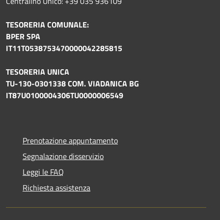
Centralino Unico: +39 035 936109
TESORERIA COMUNALE:
BPER SPA
IT11T0538753470000042285815
TESORERIA UNICA
TU-130-0301338 COM. VIADANICA BG
IT87U0100004306TU0000006549
Prenotazione appuntamento
Segnalazione disservizio
Leggi le FAQ
Richiesta assistenza