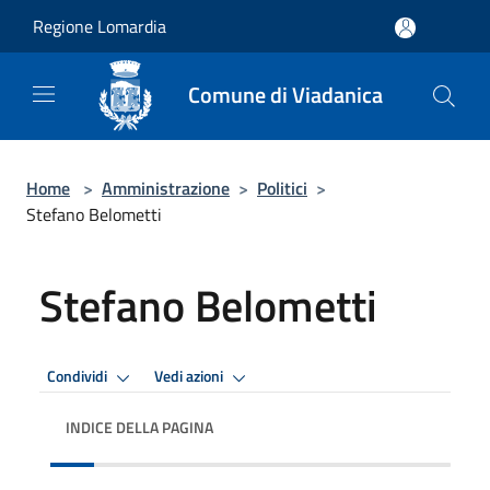
Salta al contenuto principale
Regione Lomardia
Comune di Viadanica
Home
>
Amministrazione
>
Politici
>
Stefano Belometti
Stefano Belometti
Condividi
Vedi azioni
INDICE DELLA PAGINA