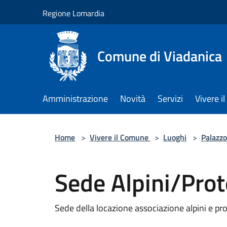
Salta al contenuto principale
Regione Lomardia
Comune di Viadanica
Amministrazione
Novità
Servizi
Vivere 
Home
>
Vivere il Comune
>
Luoghi
>
Palazzo
Sede Alpini/Prot
Sede della locazione associazione alpini e pro