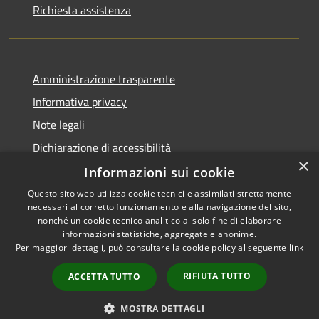
Richiesta assistenza
Amministrazione trasparente
Informativa privacy
Note legali
Dichiarazione di accessibilità
×
Informazioni sui cookie
Questo sito web utilizza cookie tecnici e assimilati strettamente
necessari al corretto funzionamento e alla navigazione del sito,
RSS
Copyright © 2026 • Comune di
nonché un cookie tecnico analitico al solo fine di elaborare
Accessibilità
informazioni statistiche, aggregate e anonime.
Viadanica • Powered by
Per maggiori dettagli, può consultare la cookie policy al seguente
link
Privacy
Municipium
Accesso
•
Cookie
redazione
RIFIUTA TUTTO
ACCETTA TUTTO
Mappa del sito
Area riservata
MOSTRA DETTAGLI