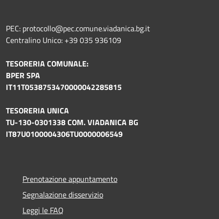
PEC: protocollo@pec.comune.viadanica.bg.it
Centralino Unico: +39 035 936109
TESORERIA COMUNALE:
BPER SPA
IT11T0538753470000042285815
TESORERIA UNICA
TU-130-0301338 COM. VIADANICA BG
IT87U0100004306TU0000006549
Prenotazione appuntamento
Segnalazione disservizio
Leggi le FAQ