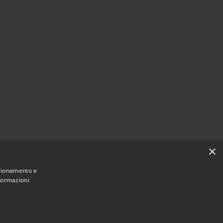
×
nzionamento e
nformazioni