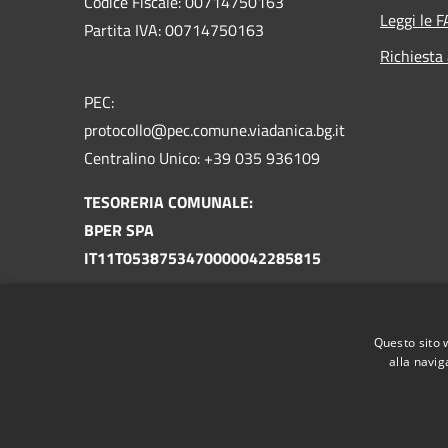
Codice Fiscale: 00714750163
Leggi le 
Partita IVA: 00714750163
Richiesta
PEC:
protocollo@pec.comune.viadanica.bg.it
Centralino Unico: +39 035 936109
TESORERIA COMUNALE:
BPER SPA
IT11T0538753470000042285815
TESORERIA UNICA
TU-130-0301338 COM. VIADANICA BG
Questo sito 
IT87U0100004306TU0000006549
alla navig