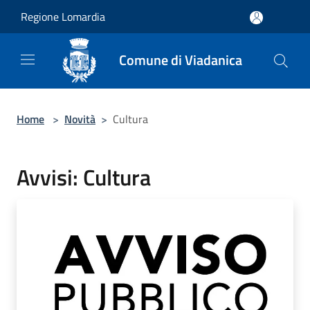
Salta al contenuto principale
Regione Lomardia
Comune di Viadanica
Home
>
Novità
>
Cultura
Avvisi: Cultura