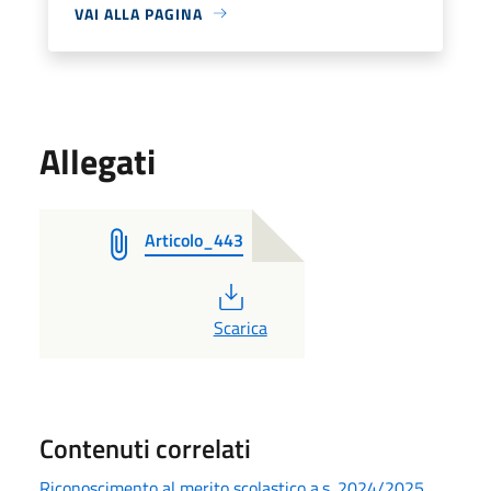
VAI ALLA PAGINA
Allegati
Articolo_443
PDF
Scarica
Contenuti correlati
Riconoscimento al merito scolastico a.s. 2024/2025