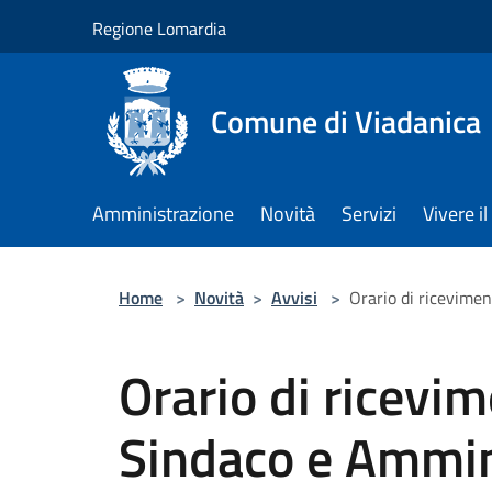
Salta al contenuto principale
Regione Lomardia
Comune di Viadanica
Amministrazione
Novità
Servizi
Vivere 
Home
>
Novità
>
Avvisi
>
Orario di ricevime
Orario di ricevi
Sindaco e Ammin