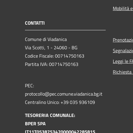
Mobilità e
CONTATTI
Comune di Viadanica
Prenotaz
Via Scotti, 1 - 24060 - BG
Segnalazi
Codice Fiscale: 00714750163
Leggi le 
Partita IVA: 00714750163
Richiesta
PEC:
protocollo@pec.comune.viadanica.bg.it
Centralino Unico: +39 035 936109
TESORERIA COMUNALE:
BPER SPA
IT11T0538753470000042285815