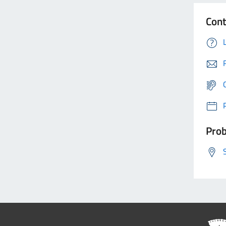
Cont
Prob