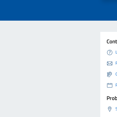
Cont
Prob