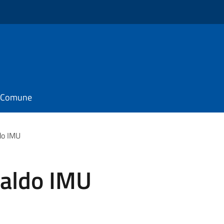
il Comune
do IMU
saldo IMU