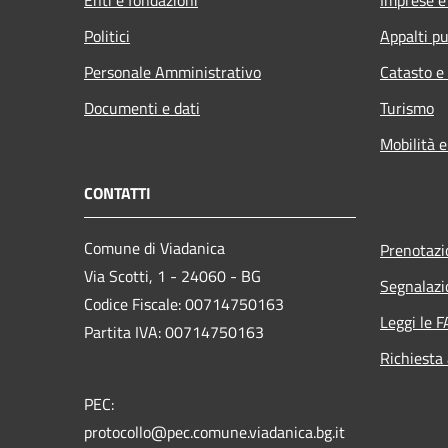
Politici
Appalti pu
Personale Amministrativo
Catasto e
Documenti e dati
Turismo
Mobilità e
CONTATTI
Comune di Viadanica
Prenotaz
Via Scotti, 1 - 24060 - BG
Segnalazi
Codice Fiscale: 00714750163
Leggi le 
Partita IVA: 00714750163
Richiesta
PEC:
protocollo@pec.comune.viadanica.bg.it