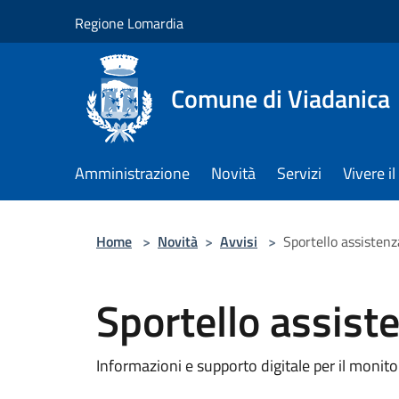
Salta al contenuto principale
Regione Lomardia
Comune di Viadanica
Amministrazione
Novità
Servizi
Vivere 
Home
>
Novità
>
Avvisi
>
Sportello assistenz
Sportello assiste
Informazioni e supporto digitale per il monit