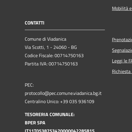
Mobilità e
CONTATTI
Comune di Viadanica
Prenotaz
Via Scotti, 1 - 24060 - BG
Segnalazi
Codice Fiscale: 00714750163
Leggi le 
Partita IVA: 00714750163
Richiesta
PEC:
protocollo@pec.comune.viadanica.bg.it
Centralino Unico: +39 035 936109
TESORERIA COMUNALE:
BPER SPA
IT11T0538753470000042285815