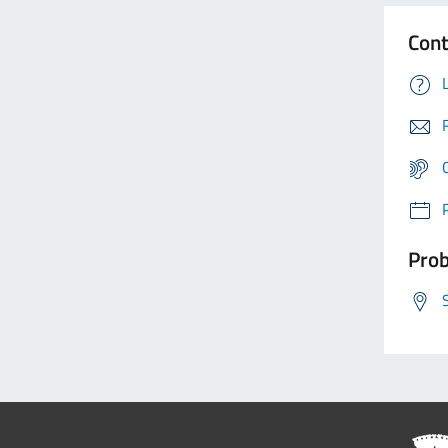
Cont
Prob